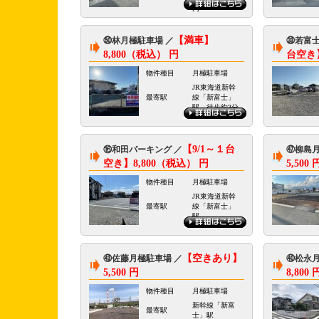
内
【満車】
㊿林月極駐車場 ／
㉝若富士
8,800（税込） 円
台空き】
物件種目
月極駐車場
JR東海道新幹
最寄駅
線「新富士」
駅 徒歩約3分
【9/1～１台
⑯和田パーキング ／
㊼柳島月
空き】8,800（税込） 円
5,500 
物件種目
月極駐車場
JR東海道新幹
最寄駅
線「新富士」
駅
【空きあり】
㊸佐藤月極駐車場 ／
㊵松永月
5,500 円
8,800 
物件種目
月極駐車場
新幹線「新富
最寄駅
士」駅