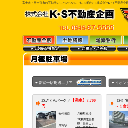
富士市・富士宮市の不動産のことならなんでもご相談を！株式会社K・S不動産企
新富士駅周辺エリア
イオン
【満車】7,700
55.さくらパーク ／
（54）
円
～１台空
物件種目
月極駐車場
JR東海道新幹
線「新富士」
最寄駅
駅 徒歩5分以