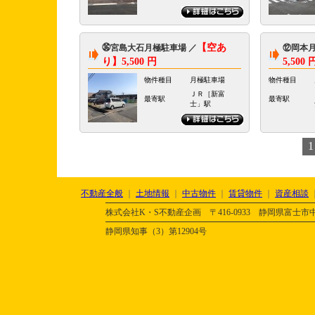
【空あ
㊱宮島大石月極駐車場 ／
⑫岡本月
り】5,500 円
5,500 
物件種目
月極駐車場
物件種目
ＪＲ［新富
最寄駅
最寄駅
士」駅
1
不動産全般
｜
土地情報
｜
中古物件
｜
賃貸物件
｜
資産相談
株式会社K・S不動産企画 〒416-0933 静岡県富士市中丸282-1 
静岡県知事（3）第12904号